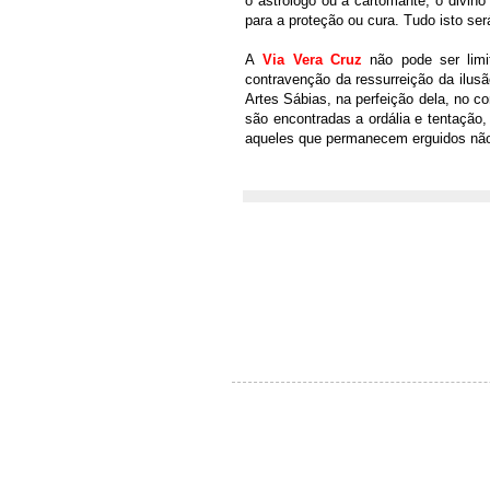
o astrólogo ou a cartomante, o divino
para a proteção ou cura. Tudo isto ser
A
Via Vera Cruz
não pode ser limi
contravenção da ressurreição da ilus
Artes Sábias, na perfeição dela, no
são encontradas a ordália e tentação, 
aqueles que permanecem erguidos nã