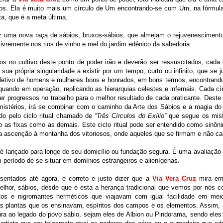
os. Ela é muito mais um círculo de Um encontrando-se com Um, na fórmul
ta, que é a meta última.
uz uma nova raça de sábios, bruxos-sábios, que almejam o rejuvenesciment
ivremente nos rios de vinho e mel do jardim edênico da sabedoria.
s no cultivo deste ponto de poder irão e deverão ser ressuscitados, cada g
ua própria singularidade a existir por um tempo, curto ou infinito, que se j
etivo de homens e mulheres bons e honrados, em bons termos, encontrand
 quando em operação, replicando as hierarquias celestes e infernais. Cada cír
er progressos no trabalho para o melhor resultado de cada praticante. Deste 
mistérios, irá se combinar com o caminho da Arte dos Sábios e a magia do
do pelo ciclo ritual chamado de
“Três Círculos do Exílio”
que segue os mist
to as fixas como as demais. Este ciclo ritual pode ser entendido como sinô
da ascenção à montanha dos vitoriosos, onde aqueles que se firmam e não 
e é lançado para longe de seu domicílio ou fundação segura. É uma avaliaçã
período de se situar em domínios estrangeiros e alienígenas.
esentados até agora, é correto e justo dizer que a
Via Vera Cruz
mira em 
lhor, sábios, desde que é esta a herança tradicional que vemos por nós c
itos e nigromantes herméticos que viajavam com igual facilidade em mei
as plantas que os ensinavam, espíritos dos campos e os elementos. Assim,
a ao legado do povo sábio, sejam eles de Albion ou Pindorama, sendo eles F