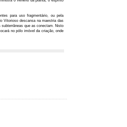
inistra o veneno da planta, o espírito
ntes para uso fragmentário, ou pela
do Vitorioso descansa na maestria das
 subterrâneas que as conectam. Nisto
locará no pólo imóvel da criação, onde