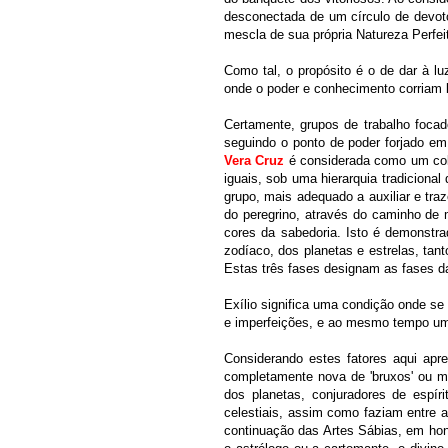
desconectada de um círculo de devot
mescla de sua própria Natureza Perfei
Como tal, o propósito é o de dar à l
onde o poder e conhecimento corriam l
Certamente, grupos de trabalho focado
seguindo o ponto de poder forjado em s
Vera Cruz
é considerada como um col
iguais, sob uma hierarquia tradicional
grupo, mais adequado a auxiliar e traz
do peregrino, através do caminho de 
cores da sabedoria. Isto é demonstra
zodíaco, dos planetas e estrelas, tan
Estas três fases designam as fases 
Exílio significa uma condição onde s
e imperfeições, e ao mesmo tempo um 
Considerando estes fatores aqui apr
completamente nova de 'bruxos' ou me
dos planetas, conjuradores de espír
celestiais, assim como faziam entre 
continuação das Artes Sábias, em honr