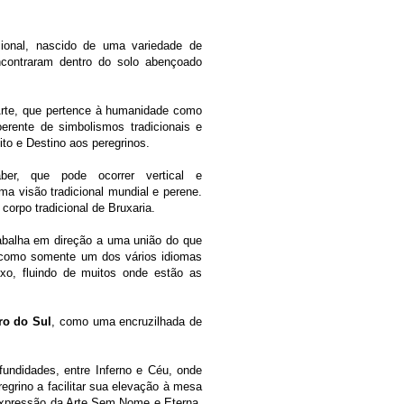
ional, nascido de uma variedade de
ncontraram dentro do solo abençoado
Arte, que pertence à humanidade como
rente de simbolismos tradicionais e
to e Destino aos peregrinos.
er, que pode ocorrer vertical e
ma visão tradicional mundial e perene.
orpo tradicional de Bruxaria.
rabalha em direção a uma união do que
 como somente um dos vários idiomas
xo, fluindo de muitos onde estão as
ro do Sul
, como uma encruzilhada de
fundidades, entre Inferno e Céu, onde
regrino a facilitar sua elevação à mesa
expressão da Arte Sem Nome e Eterna,