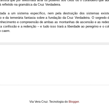
 artista que por telesmata atrai os poderes dos céus ou o curandeiro que adm
á refletido na gramática da Cruz Verdadeira.
tada a um sistema específico, nem pela destruição dos sistemas existe
ão e da temerária fantasia sobre a fundação da Cruz Verdadeira. O segredo 
 conhecimento e compreensão de ambas as montanhas de ascensão e as redes
a confissão e a redenção – e tudo isso trará a liberdade ao peregrino e o co
o caem.
Via Vera Cruz. Tecnologia do
Blogger
.