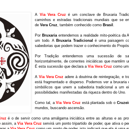
A
Via Vera Cruz
é um conclave de Bruxaria Tradic
caminhos e estradas tradicionais mundiais que se e
de
Vera Cruz
, também conhecido como
Brasil
.
Por
Bruxaria
entendemos a realidade mito-poética da 
um todo. A
Bruxaria Tradicional
é uma paisagem coe
sabedorias que podem trazer o conhecimento do Propósi
Por Tradição entendemos uma sucessão de sab
horizontalmente, de correntes iniciáticas que mantêm u
É esta sucessão que declara a
Via Vera Cruz
como um c
A
Via Vera Cruz
adere à doutrina de reintegração, e t
está fragmentado e disperso. Podemos ver a bruxaria
simbólicos que unem a sabedoria tradicional a um ei
possibilidades manifestadas da riqueza dentro do Uno.
Como tal, a
Via Vera Cruz
está plantada sob o
Cruzei
mundos, buscando ascensão.
Cruz
é o de servir como uma amálgama iniciática entre as alturas e as pro
e assim, a
Via Vera Cruz
servirá um ponto tripartido de poder, que ativa o pe
erar a
Via Vera Cruz
como um ponto de poder, isto indicará que ela é uma 