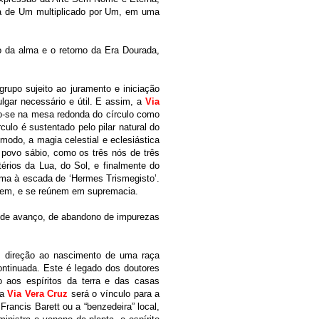
a de Um multiplicado por Um, em uma
o da alma e o retorno da Era Dourada,
rupo sujeito ao juramento e iniciação
ulgar necessário e útil. E assim, a
Via
o-se na mesa redonda do círculo como
culo é sustentado pelo pilar natural do
modo, a magia celestial e eclesiástica
 povo sábio, como os três nós de três
érios da Lua, do Sol, e finalmente do
nima à escada de ‘Hermes Trismegisto’.
caem, e se reúnem em supremacia.
o de avanço, de abandono de impurezas
direção ao nascimento de uma raça
ontinuada. Este é legado dos doutores
o aos espíritos da terra e das casas
 a
Via Vera Cruz
será o vínculo para a
rancis Barett ou a “benzedeira” local,